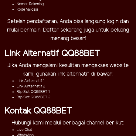
Nomor Rekening
Kode Validasi
Setelah pendaftaran, Anda bisa langsung login dan
mulai bermain. Daftar sekarang juga untuk peluang
menang besar!
Link Alternatif QQ88BET
Jika Anda mengalami kesulitan mengakses website
kami, gunakan link alternatif di bawah:
Link Alnternatif 1
Link Alnternatif 2
Rtp Slot QQ88BET 1
Rtp Slot QQ88BET 2
Kontak QQ88BET
Hubungi kami melalui berbagai channel berikut:
Live Chat
WhatsApp