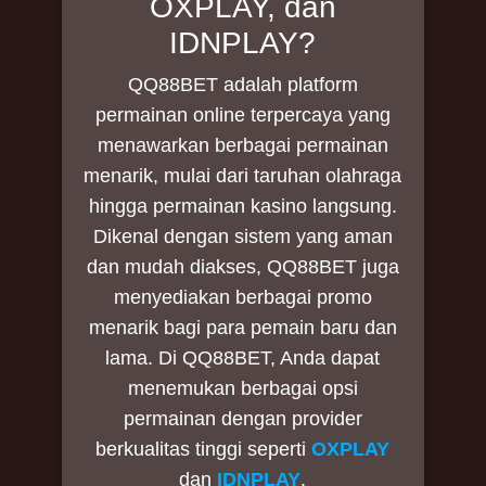
OXPLAY, dan
IDNPLAY?
QQ88BET adalah platform
permainan online terpercaya yang
menawarkan berbagai permainan
menarik, mulai dari taruhan olahraga
hingga permainan kasino langsung.
Dikenal dengan sistem yang aman
dan mudah diakses, QQ88BET juga
menyediakan berbagai promo
menarik bagi para pemain baru dan
lama. Di QQ88BET, Anda dapat
menemukan berbagai opsi
permainan dengan provider
berkualitas tinggi seperti
OXPLAY
dan
IDNPLAY
.