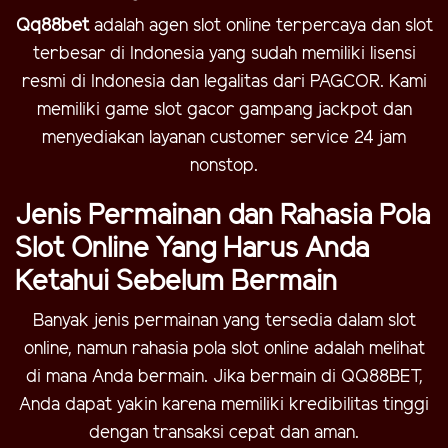
Qq88bet
adalah agen slot online terpercaya dan slot
terbesar di Indonesia yang sudah memiliki lisensi
resmi di Indonesia dan legalitas dari PAGCOR. Kami
memiliki game slot gacor gampang jackpot dan
menyediakan layanan customer service 24 jam
nonstop.
Jenis Permainan dan Rahasia Pola
Slot Online Yang Harus Anda
Ketahui Sebelum Bermain
Banyak jenis permainan yang tersedia dalam slot
online, namun rahasia pola slot online adalah melihat
di mana Anda bermain. Jika bermain di QQ88BET,
Anda dapat yakin karena memiliki kredibilitas tinggi
dengan transaksi cepat dan aman.