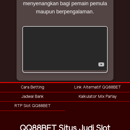
menyenangkan bagi pemain pemula
maupun berpengalaman.
Cara Betting
Link Alternatif QQ88BET
Jadwal Bank
Kalkulator Mix Parlay
RTP Slot QQ88BET
QQ88BET Situs Judi Slot