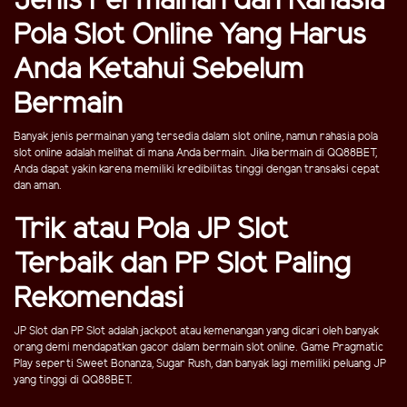
Jenis Permainan dan Rahasia
Pola Slot Online Yang Harus
Anda Ketahui Sebelum
Bermain
Banyak jenis permainan yang tersedia dalam slot online, namun rahasia pola
slot online adalah melihat di mana Anda bermain. Jika bermain di QQ88BET,
Anda dapat yakin karena memiliki kredibilitas tinggi dengan transaksi cepat
dan aman.
Trik atau Pola JP Slot
Terbaik dan PP Slot Paling
Rekomendasi
JP Slot dan PP Slot adalah jackpot atau kemenangan yang dicari oleh banyak
orang demi mendapatkan gacor dalam bermain slot online. Game Pragmatic
Play seperti Sweet Bonanza, Sugar Rush, dan banyak lagi memiliki peluang JP
yang tinggi di QQ88BET.