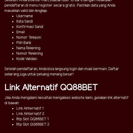
Sebelum Anda bisa bermain, buatlah user ID baru dengan melakukan
pendaftaran di menu register secara gratis. Pastikan data yang Anda
masukkan valid dan lengkap.
Username
Kata Sandi
Konfirmasi Sandi
Email
Nomor Telepon
Pilih Bank
Nama Rekening
Nomor Rekening
Kode Validasi
Setelah pendaftaran, Anda bisa langsung login dan mulai bermain. Daftar
sekarang juga untuk peluang menang besar!
Link Alternatif QQ88BET
Jika Anda mengalami kesulitan mengakses website kami, gunakan link alternatif
di bawah:
Link Alnternatif 1
Link Alnternatif 2
Rtp Slot QQ88BET 1
Rtp Slot QQ88BET 2