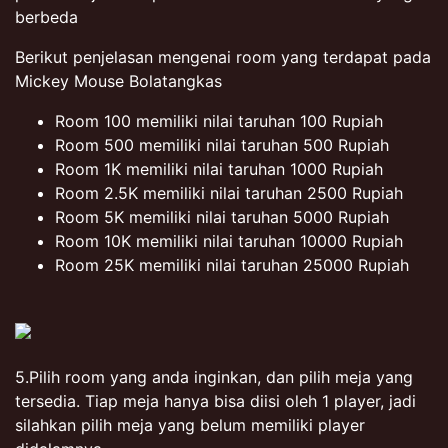
berbeda
Berikut penjelasan mengenai room yang terdapat pada
Mickey Mouse Bolatangkas
Room 100 memiliki nilai taruhan 100 Rupiah
Room 500 memiliki nilai taruhan 500 Rupiah
Room 1K memiliki nilai taruhan 1000 Rupiah
Room 2.5K memiliki nilai taruhan 2500 Rupiah
Room 5K memiliki nilai taruhan 5000 Rupiah
Room 10K memiliki nilai taruhan 10000 Rupiah
Room 25K memiliki nilai taruhan 25000 Rupiah
5.Pilih room yang anda inginkan, dan pilih meja yang
tersedia. Tiap meja hanya bisa diisi oleh 1 player, jadi
silahkan pilih meja yang belum memiliki player