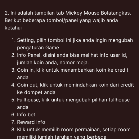
2. Ini adalah tampilan tab Mickey Mouse Bolatangkas.
Berikut beberapa tombol/panel yang wajib anda
ketahui
Setting, pilih tombol ini jika anda ingin mengubah
pengaturan Game
Info Panel, disini anda bisa melihat info user id,
jumlah koin anda, nomor meja.
Coin in, klik untuk menambahkan koin ke credit
anda
Coin out, klik untuk memindahkan koin dari credit
ke dompet anda
Fullhouse, klik untuk mengubah pilihan fullhouse
anda
Info bet
Reward info
Klik untuk memilih room permainan, setiap room
memiliki jumlah taruhan yang berbeda