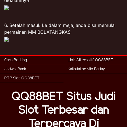
didalamnya
6. Setelah masuk ke dalam meja, anda bisa memulai
permainan MM BOLATANGKAS
Cara Betting
Link Alternatif QQ88BET
Jadwal Bank
Kalkulator Mix Parlay
RTP Slot QQ88BET
QQ88BET Situs Judi
Slot Terbesar dan
Terpercaya Di