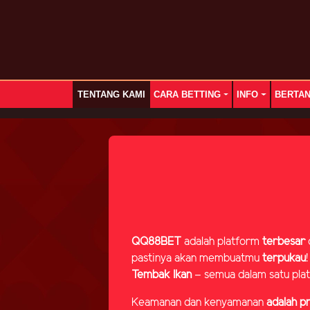
TENTANG KAMI
CARA BETTING
INFO
BERTA
QQ88BET
adalah platform
terbesar
pastinya akan membuatmu
terpukau
Tembak Ikan
– semua dalam satu pla
Keamanan dan kenyamanan
adalah p