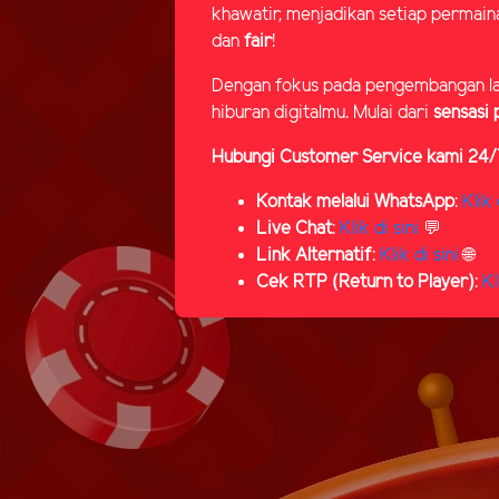
khawatir, menjadikan setiap permai
dan
fair
!
Dengan fokus pada pengembangan lay
hiburan digitalmu. Mulai dari
sensasi
Hubungi Customer Service kami 24/
Kontak melalui WhatsApp
:
Klik 
Live Chat
:
Klik di sini
💬
Link Alternatif
:
Klik di sini
🌐
Cek RTP (Return to Player)
:
Kl