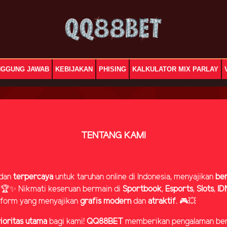
NGGUNG JAWAB
KEBIJAKAN
PHISING
KALKULATOR MIX PARLAY
TENTANG KAMI
dan
terpercaya
untuk taruhan online di Indonesia, menyajikan
be
! 🏆✨ Nikmati keseruan bermain di
Sportbook
,
Esports
,
Slots
,
ID
tform yang menyajikan
grafis modern
dan
atraktif
. 🎮💥
rioritas utama
bagi kami!
QQ88BET
memberikan pengalaman be