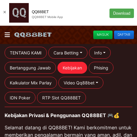
×
QQ88BET
Download
QQ88BET Mobile App
MASUK
DAFTAR
TENTANG KAMI
Cara Betting
Info
Bertanggung Jawab
Kebijakan
Phising
Kalkulator Mix Parlay
Video Qq88bet
IDN Poker
RTP Slot QQ88BET
Kebijakan Privasi & Penggunaan QQ88BET 🎮💰
Selamat datang di QQ88BET! Kami berkomitmen untuk
memberikan pengalaman bermain yang aman, adil, dan