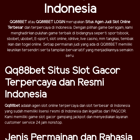
Indonesia
QQ88BET
atau
QQ88BET LOGIN
merupakan
Situs Agen Judi Slot Online
Terbesar
dan terpercaya di Indonesia. Dengan pilihan game beragam, kami
menghadirkan puluhan game terbaik di bidangnya seperti sportsbook,
sbobet, ubobet, E-sport, slot online, idnlive, live casino, mm tangkas, tembak
ikan dan togel online. Setiap permainan judi yang ada di QQ88BET memiliki
keunikan tersendiri serta tampilan bervariatif yang menjadikannya semakin
seru.
Qq88bet Situs Slot Gacor
Terpercaya dan Resmi
Indonesia
Qq88bet
adalah agen slot online terpercaya dan slot terbesar di Indonesia
yang sudah memiliki lisensi resmi di Indonesia dan legalitas dari PAGCOR.
Kami memiliki game slot gacor gampang jackpot dan menyediakan layanan
customer service 24 jam nonstop.
Jenis Permainan dan Rahasia