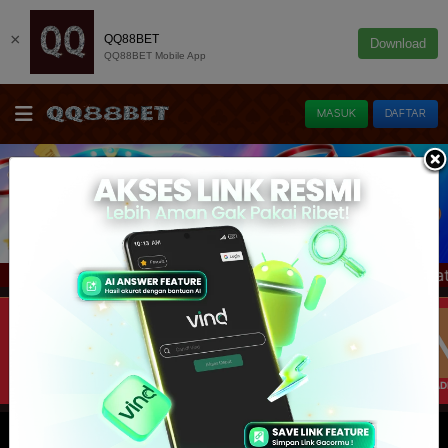
×
QQ88BET
Download
QQ88BET Mobile App
MASUK
DAFTAR
usif hanya di QQ88BET, 100% gratis! Buruan main dan menan
Info :
IDNTRAD
SLOT
E-LOTTERY
IDNRAFFLE
IDNRNG
SLOT