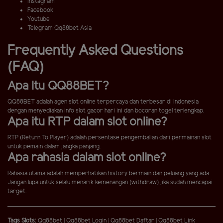
Instagram
Facebook
Youtube
Telegram Qq88bet Asia
Frequently Asked Questions
(FAQ)
Apa Itu QQ88BET?
QQ88BET adalah agen slot online terpercaya dan terbesar di Indonesia
dengan menyediakan info slot gacor hari ini dan bocoran togel terlengkap.
Apa itu RTP dalam slot online?
RTP (Return To Player) adalah persentase pengembalian dari permainan slot
untuk pemain dalam jangka panjang.
Apa rahasia dalam slot online?
Rahasia utama adalah memperhatikan history bermain dan peluang yang ada.
Jangan lupa untuk selalu menarik kemenangan (withdraw) jika sudah mencapai
target.
Tags Slots:
Qq88bet
|
Qq88bet Login
|
Qq88bet Daftar
|
Qq88bet Link