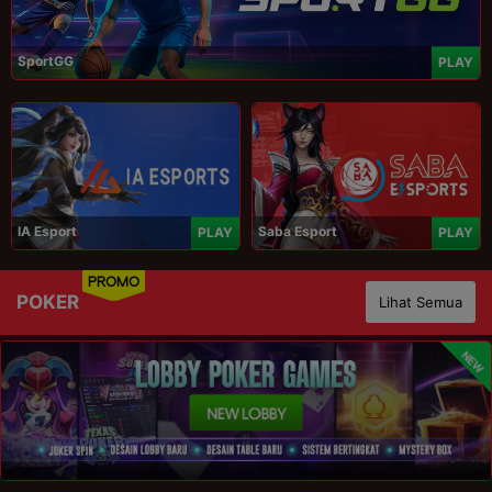
SportGG
PLAY
IA Esport
Saba Esport
PLAY
PLAY
PROMO
POKER
Lihat Semua
NEW