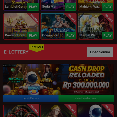
Lamp of Cornucopia
Soda Man
Mahjong Ways IV
PLAY
PLAY
PLAY
PROMO
PROMO
PROMO
Power of Odin 1000
Ocean Lord
Eternal War
PLAY
PLAY
PLAY
PROMO
E-LOTTERY
Lihat Semua
Lebih Details
View Leaderboard
PROMO
PROMO
PROMO