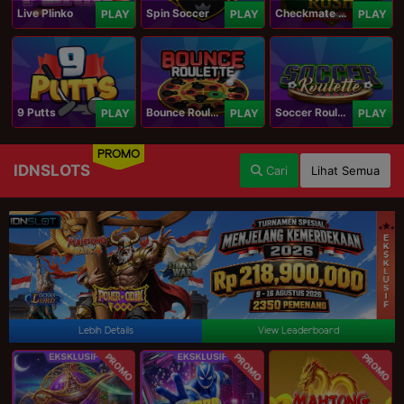
Live Plinko
Spin Soccer
Checkmate Rush
PLAY
PLAY
PLAY
9 Putts
Bounce Roulette
Soccer Roulette
PLAY
PLAY
PLAY
PROMO
IDNSLOTS
Cari
Lihat Semua
Lebih Details
View Leaderboard
PROMO
PROMO
PROMO