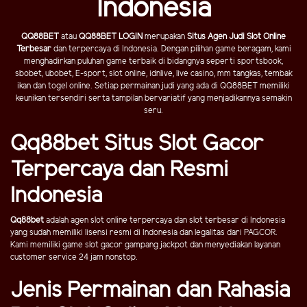
Indonesia
QQ88BET
atau
QQ88BET LOGIN
merupakan
Situs Agen Judi Slot Online
Terbesar
dan terpercaya di Indonesia. Dengan pilihan game beragam, kami
menghadirkan puluhan game terbaik di bidangnya seperti sportsbook,
sbobet, ubobet, E-sport, slot online, idnlive, live casino, mm tangkas, tembak
ikan dan togel online. Setiap permainan judi yang ada di QQ88BET memiliki
keunikan tersendiri serta tampilan bervariatif yang menjadikannya semakin
seru.
Qq88bet Situs Slot Gacor
Terpercaya dan Resmi
Indonesia
Qq88bet
adalah agen slot online terpercaya dan slot terbesar di Indonesia
yang sudah memiliki lisensi resmi di Indonesia dan legalitas dari PAGCOR.
Kami memiliki game slot gacor gampang jackpot dan menyediakan layanan
customer service 24 jam nonstop.
Jenis Permainan dan Rahasia