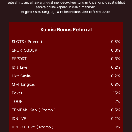
setelah itu anda hanya tinggal mengecek keuntungan Anda yang dapat dilihat
secara online kapanpun dan dimanapun.
Register
sekarang juga
& referensikan Link referral Anda
.
Komisi Bonus Referral
SLOTS ( Promo )
0.5%
SPORTSBOOK
0.3%
ESPORT
0.3%
IDN-Live
0.2%
Live Casino
0.2%
MM Tangkas
0.8%
Poker
15%
TOGEL
2%
TEMBAK IKAN ( Promo )
0.5%
IDNLIVE
0.2%
IDNLOTTERY ( Promo )
1%