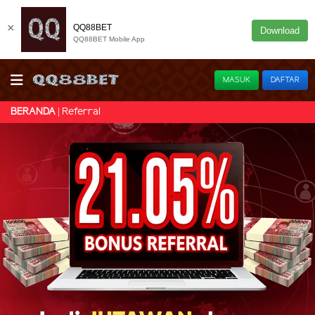
×
QQ88BET
Download
QQ88BET Mobile App
MASUK
DAFTAR
Referral
BERANDA