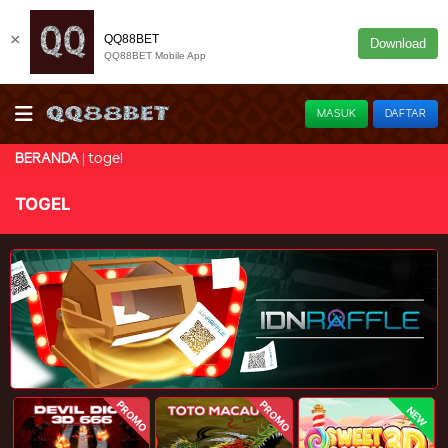
×
QQ88BET
Download
QQ88BET Mobile App
MASUK
DAFTAR
togel
BERANDA
TOGEL
PROMO
PROMO
NEW