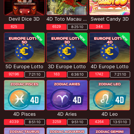
Devil Dice 3D
4D Toto Macau Pools
Sweet Candy 3D
625
6529
344
8:25:9
NEW
NEW
NEW
5D Europe Lotto
3D Europe Lotto
4D Europe Lotto
92196
163
1742
7:21:9
6:36:9
7:21:9
4D Pisces
4D Aries
4D Leo
4039
3259
4264
8:51:9
9:51:9
13:51:9