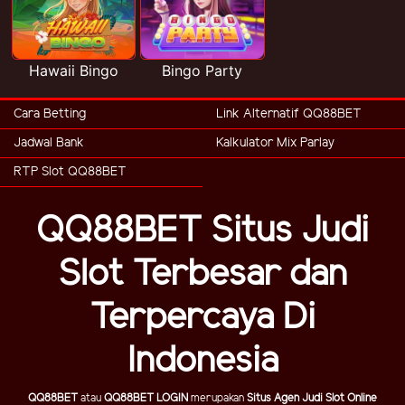
Hawaii Bingo
Bingo Party
Cara Betting
Link Alternatif QQ88BET
Jadwal Bank
Kalkulator Mix Parlay
RTP Slot QQ88BET
QQ88BET Situs Judi
Slot Terbesar dan
Terpercaya Di
Indonesia
QQ88BET
atau
QQ88BET LOGIN
merupakan
Situs Agen Judi Slot Online