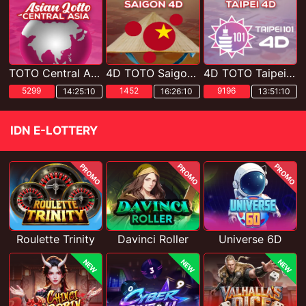
TOTO Central Asia
4D TOTO Saigon POOLS
4D TOTO Taipei POOLS
5299
1452
9196
14:25:9
16:26:9
13:51:9
IDN E-LOTTERY
PROMO
PROMO
PROMO
Roulette Trinity
Davinci Roller
Universe 6D
NEW
NEW
NEW