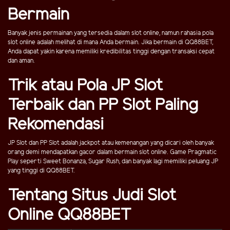
Bermain
Banyak jenis permainan yang tersedia dalam slot online, namun rahasia pola
slot online adalah melihat di mana Anda bermain. Jika bermain di QQ88BET,
Anda dapat yakin karena memiliki kredibilitas tinggi dengan transaksi cepat
dan aman.
Trik atau Pola JP Slot
Terbaik dan PP Slot Paling
Rekomendasi
JP Slot dan PP Slot adalah jackpot atau kemenangan yang dicari oleh banyak
orang demi mendapatkan gacor dalam bermain slot online. Game Pragmatic
Play seperti Sweet Bonanza, Sugar Rush, dan banyak lagi memiliki peluang JP
yang tinggi di QQ88BET.
Tentang Situs Judi Slot
Online QQ88BET