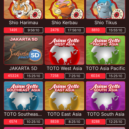
Shio Harimau
Shio Kerbau
Shio Tikus
1491
2476
8810
9:56:9
17:56:9
15:55:9
JAKARTA 5D
TOTO West Asia
TOTO Asia Pacific
45324
7258
6034
15:25:9
7:25:9
15:25:9
TOTO Southeast Asia
TOTO East Asia
TOTO South Asia
6574
8838
8288
10:25:9
8:25:9
12:25:9