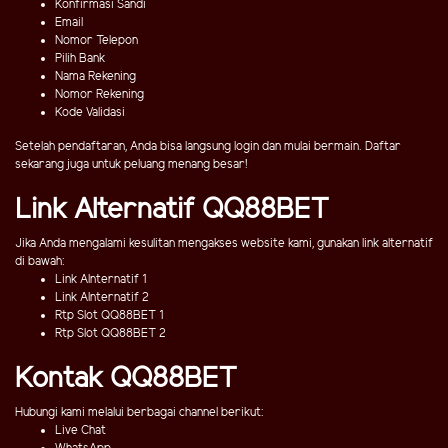
Konfirmasi Sandi
Email
Nomor Telepon
Pilih Bank
Nama Rekening
Nomor Rekening
Kode Validasi
Setelah pendaftaran, Anda bisa langsung login dan mulai bermain. Daftar
sekarang juga untuk peluang menang besar!
Link Alternatif QQ88BET
Jika Anda mengalami kesulitan mengakses website kami, gunakan link alternatif
di bawah:
Link Alnternatif 1
Link Alnternatif 2
Rtp Slot QQ88BET 1
Rtp Slot QQ88BET 2
Kontak QQ88BET
Hubungi kami melalui berbagai channel berikut:
Live Chat