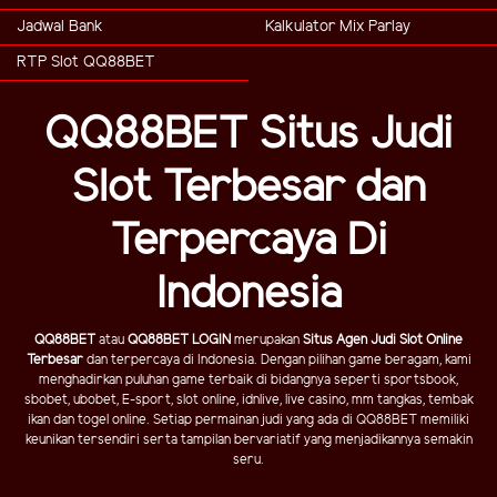
Jadwal Bank
Kalkulator Mix Parlay
RTP Slot QQ88BET
QQ88BET Situs Judi
Slot Terbesar dan
Terpercaya Di
Indonesia
QQ88BET
atau
QQ88BET LOGIN
merupakan
Situs Agen Judi Slot Online
Terbesar
dan terpercaya di Indonesia. Dengan pilihan game beragam, kami
menghadirkan puluhan game terbaik di bidangnya seperti sportsbook,
sbobet, ubobet, E-sport, slot online, idnlive, live casino, mm tangkas, tembak
ikan dan togel online. Setiap permainan judi yang ada di QQ88BET memiliki
keunikan tersendiri serta tampilan bervariatif yang menjadikannya semakin
seru.