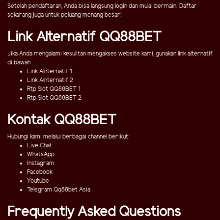
Setelah pendaftaran, Anda bisa langsung login dan mulai bermain. Daftar
sekarang juga untuk peluang menang besar!
Link Alternatif QQ88BET
Jika Anda mengalami kesulitan mengakses website kami, gunakan link alternatif
di bawah:
Link Alnternatif 1
Link Alnternatif 2
Rtp Slot QQ88BET 1
Rtp Slot QQ88BET 2
Kontak QQ88BET
Hubungi kami melalui berbagai channel berikut:
Live Chat
WhatsApp
Instagram
Facebook
Youtube
Telegram Qq88bet Asia
Frequently Asked Questions