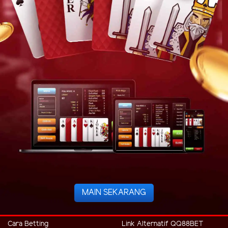
MAIN SEKARANG
Cara Betting
Link Alternatif QQ88BET