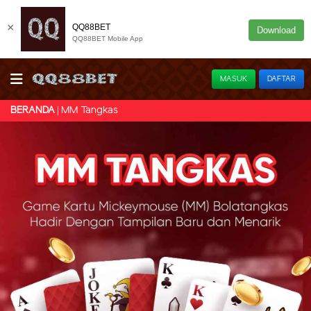
×
QQ88BET
Download
QQ88BET Mobile App
MASUK
DAFTAR
MM Tangkas
BERANDA